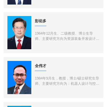
2）、全国博士后创新创业大赛银奖（排
室副主任。入选自然资源部高层次科技创
1）、海洋强国青年科学家提名奖、湖南
新青年人才、湖南省芙蓉计划科技创新类
省技术
青年人才、湖南科技大学“湘江学者”。主
要研究方向为海洋矿产资源探采装备与技
彭佑多
术、海洋钻探碎岩机具设计理论与研发。
主持/核心参与国家重点研发计划课题、
1964年12月生、二级教授、博士生导
国家自然科学基金、湖南省科技重大专
师。主要研究方向为资源装备开发设计理
项、湖南省/海南省自然科学基金、等10
论与关键技术。主持国家级科研项目9项
余项；获国家技术发明二等奖（排3）；
目，其中国家重点研发计划项目/课题3
授权国际/国内发明专利20余项；发表高
项、国家自然科学基金项目3项、国防科
质量论文20余篇、出版专著1部。
研项目3项，省部级及横向合作项目14余
项；参与获国家技术发明奖1项目、省部
全伟才
级科技进步奖共5项；获发明专利授权55
项；在国内外刊物公开发表论文130余
1984年9月生，教授，博士/硕士研究生导
篇、合作出版专著1部。
师。主要研究方向为：机器人设计与控
制、海洋装备设计与控制以及机电液控自
动化系统。主持国家级课题多项，包括国
家自然科学基金课题1项、国家科技支撑
计划子课题1项、国家重大专项子课题2