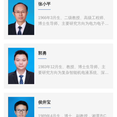
项；参与国家级课题10余项，包括863项
张小平
目2项、国家自然科学基金4项、国家重点
研发计划课题2项，以及社会服务类横向
1966年3月生、二级教授、高级工程师、
课题4项；获发明专利授权4项；在国内外
博士生导师。主要研究方向为电力电子与
刊物公开发表论文30余篇。
电力传动、电机及其系统、智能控制等。
主持国家自然科学基金项目1项，省部级
及横向合作项目37项；获省部级科技进步
二等奖2项、技术发明二等奖1项；获发明
专利授权73项；在国内外刊物公开发表论
郭勇
文100余篇；获湘潭市首批高层次人才、
校优秀研究生导师等荣誉称号。
1983年12月生、教授、博士生导师。主
要研究方向为复杂智能机电液系统、深海
作业装备可靠性与智能运维。主持中央军
委装备发展部课题、陆军装备发展部课
题、国家自然科学基金项目各1项，省部
级及横向合作项目30余项；获省部级技术
发明奖、科技进步奖各1项；获发明专利
侯井宝
授权18项；在国内外刊物公开发表论文
40余篇。
1989年4月生，博士、副教授，湘潭市C